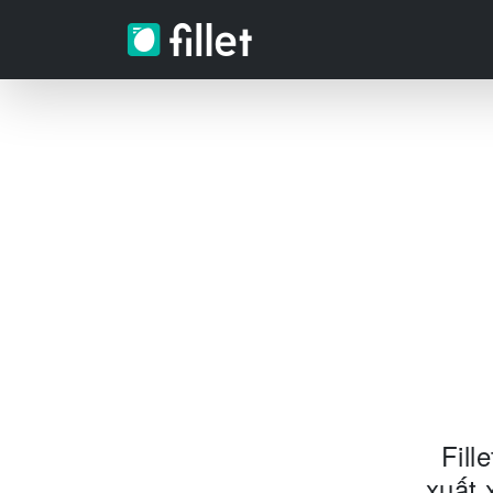
Fill
xuất 