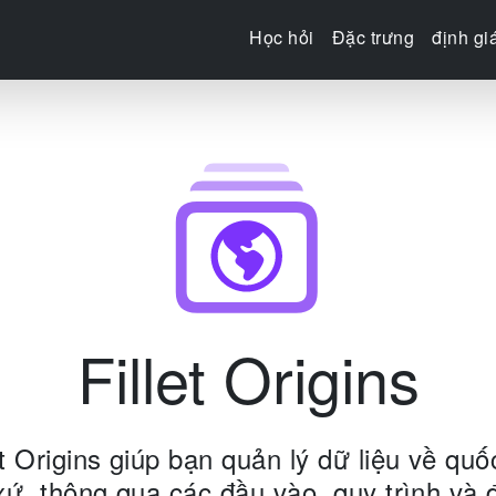
Học hỏi
Đặc trưng
định gi
Fillet Origins
et Origins giúp bạn quản lý dữ liệu về quố
xứ, thông qua các đầu vào, quy trình và 