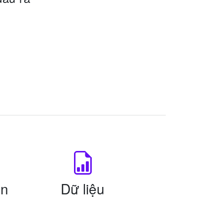
ản
Dữ liệu