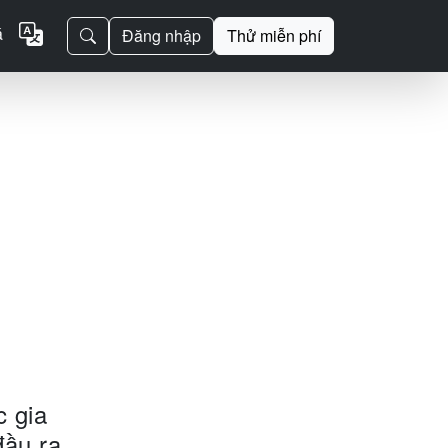
á
Đăng nhập
Thử miễn phí
c gia
đầu ra