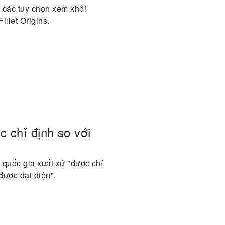
a các tùy chọn xem khối
illet Origins.
 chỉ định so với
 quốc gia xuất xứ "được chỉ
được đại diện".