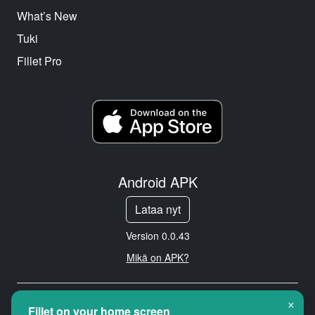
What’s New
Tuki
Fillet Pro
Android APK
Lataa nyt
Version 0.0.43
Mikä on APK?
×
Copyright © 2026 Cityredbird
Fillet on your home screen