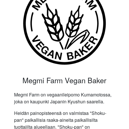
Megmi Farm Vegan Baker
Megmi Farm on vegaanileipomo Kumamotossa,
joka on kaupunki Japanin Kyushun saarella.
Heidän painopisteensä on valmistaa "Shoku-
pan" paikallisia raaka-aineita paikallisilta
tuottajilta alueellaan. "Shoku-pan" on