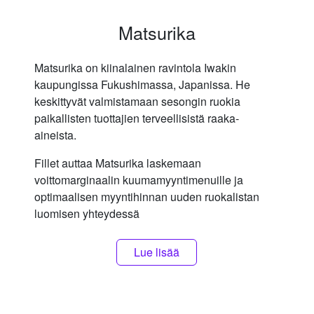
Matsurika
Matsurika on kiinalainen ravintola Iwakin
kaupungissa Fukushimassa, Japanissa. He
keskittyvät valmistamaan sesongin ruokia
paikallisten tuottajien terveellisistä raaka-
aineista.
Fillet auttaa Matsurika laskemaan
voittomarginaalin kuumamyyntimenuille ja
optimaalisen myyntihinnan uuden ruokalistan
luomisen yhteydessä
Lue lisää