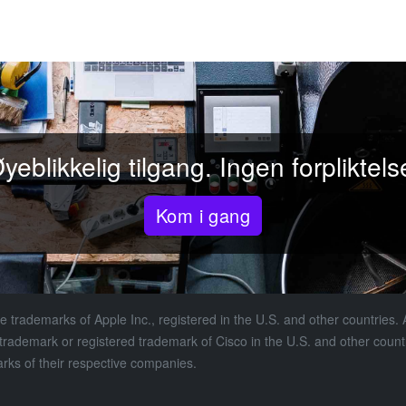
yeblikkelig tilgang. Ingen forpliktels
Kom i gang
 trademarks of Apple Inc., registered in the U.S. and other countries. A
a trademark or registered trademark of Cisco in the U.S. and other coun
s of their respective companies.