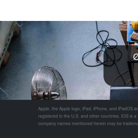
Ø
Apple, the Apple logo, iPad, iPhone, and iPadOS are
registered in the U.S. and other countries. IOS is 
company names mentioned herein may be trademark