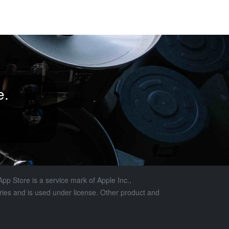
e.
pp Store is a service mark of Apple Inc.,
tries and is used under license. Other product and