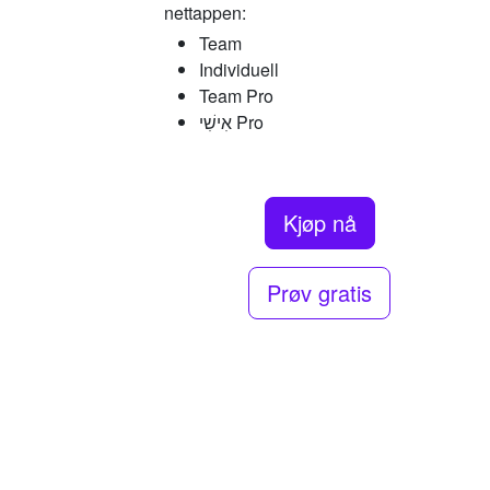
nettappen:
Team
Individuell
Team Pro
אִישִׁי Pro
Kjøp nå
Prøv gratis