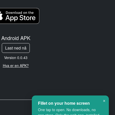
Android APK
Last ned nå
Version 0.0.43
Hva er en APK?
×
Fillet on your home screen
One tap to open. No downloads, no