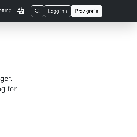
etting
Logg inn
Prøv gratis
ger.
og for