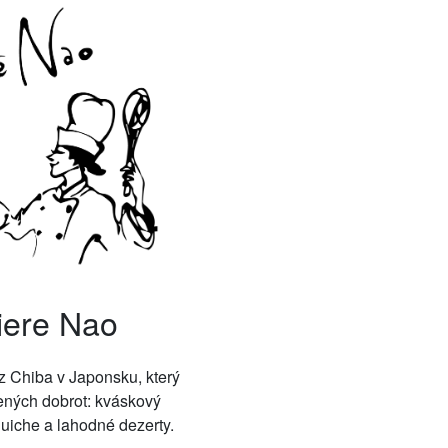
iere Nao
 z Chiba v Japonsku, který
ených dobrot: kváskový
quiche a lahodné dezerty.