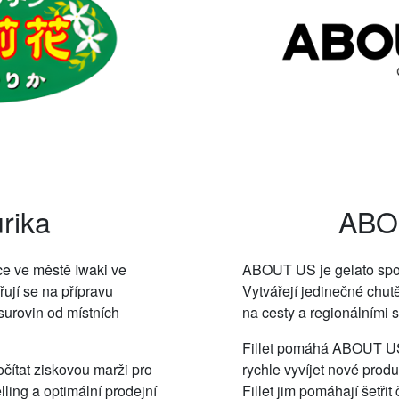
rika
ABO
ce ve městě Iwaki ve
ABOUT US je gelato spol
jí se na přípravu
Vytvářejí jedinečné chu
surovin od místních
na cesty a regionálními 
Fillet pomáhá ABOUT US 
čítat ziskovou marži pro
rychle vyvíjet nové prod
lling a optimální prodejní
Fillet jim pomáhají šetři