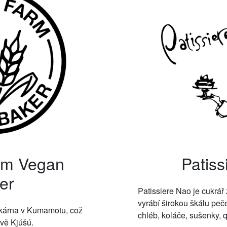
rm Vegan
Patiss
er
Patissiere Nao je cukrář
vyrábí širokou škálu peč
kárna v Kumamotu, což
chléb, koláče, sušenky, 
vě Kjúšú.