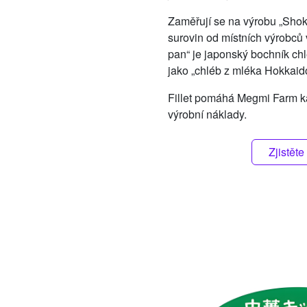
Zaměřují se na výrobu „Shok
surovin od místních výrobců v
pan“ je japonský bochník c
jako „chléb z mléka Hokkaid
Fillet pomáhá Megmi Farm ka
výrobní náklady.
Zjistěte