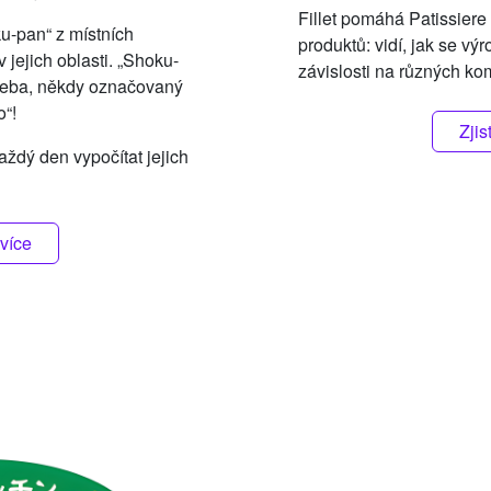
Fillet pomáhá Patissiere
u-pan“ z místních
produktů: vidí, jak se vý
 jejich oblasti. „Shoku-
závislosti na různých ko
hleba, někdy označovaný
o“!
Zjis
ždý den vypočítat jejich
 více