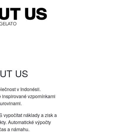
UT US
ečnost v Indonésii.
tě inspirované vzpomínkami
surovinami.
vypočítat náklady a zisk a
ukty. Automatické výpočty
t čas a námahu.