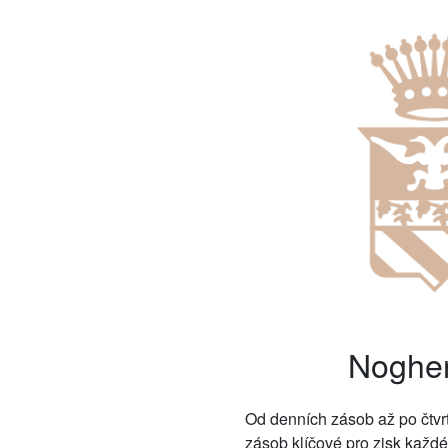
Noghe
Od denních zásob až po čtvrtl
zásob klíčové pro zisk každ