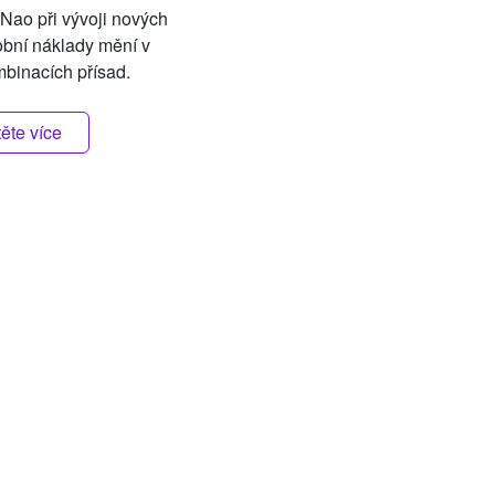
 Nao při vývoji nových
robní náklady mění v
mbinacích přísad.
těte více