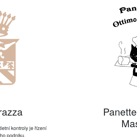
razza
Panette
Ma
etní kontroly je řízení
ého podniku.