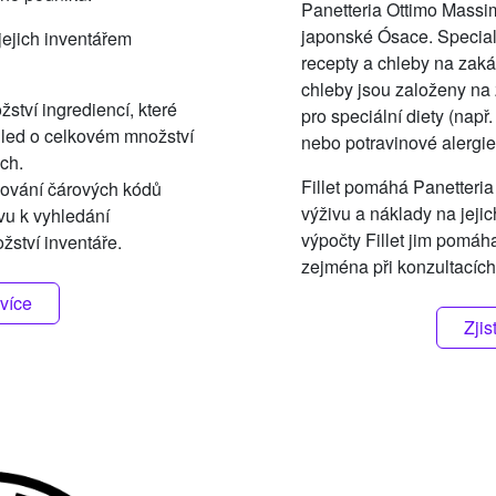
Panetteria Ottimo Massim
japonské Ósace. Specializ
 jejich inventářem
recepty a chleby na zaká
chleby jsou založeny na
ství ingrediencí, které
pro speciální diety (nap
hled o celkovém množství
nebo potravinové alergie
ch.
Fillet pomáhá Panetteria
nování čárových kódů
výživu a náklady na jejic
vu k vyhledání
výpočty Fillet jim pomáha
žství inventáře.
zejména při konzultacích
 více
Zjis