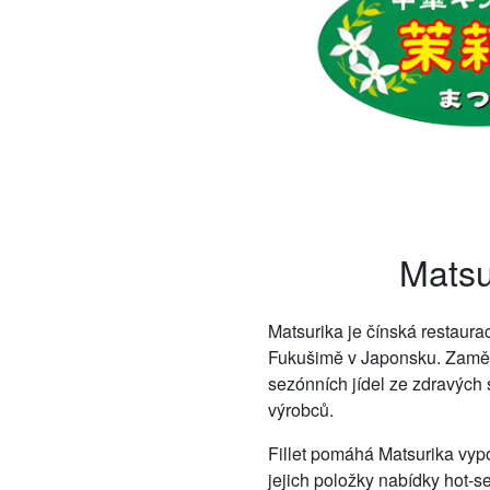
Matsu
Matsurika je čínská restaura
Fukušimě v Japonsku. Zaměřu
sezónních jídel ze zdravých 
výrobců.
Fillet pomáhá Matsurika vypo
jejich položky nabídky hot-se