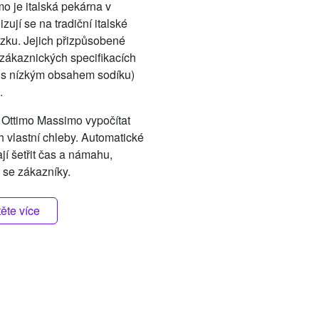
o je italská pekárna v
ují se na tradiční italské
zku. Jejich přizpůsobené
 zákaznických specifikacích
ř. s nízkým obsahem sodíku)
.
 Ottimo Massimo vypočítat
h vlastní chleby. Automatické
jí šetřit čas a námahu,
 se zákazníky.
těte více