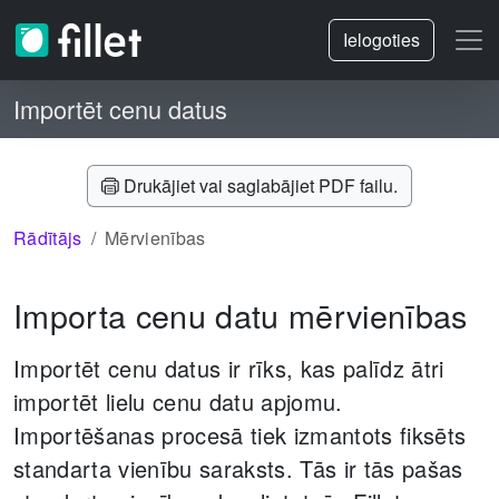
Ielogoties
Importēt cenu datus
Drukājiet vai saglabājiet PDF failu.
Rādītājs
Mērvienības
Importa cenu datu mērvienības
Importēt cenu datus ir rīks, kas palīdz ātri
importēt lielu cenu datu apjomu.
Importēšanas procesā tiek izmantots fiksēts
standarta vienību saraksts. Tās ir tās pašas