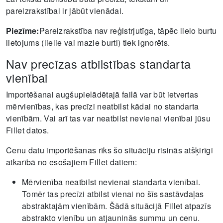
pareizrakstībai ir jābūt vienādai.
Piezīme:
Pareizrakstība nav reģistrjutīga, tāpēc lielo burtu
lietojums (lielie vai mazie burti) tiek ignorēts.
Nav precīzas atbilstības standarta
vienībai
Importēšanai augšupielādētajā failā var būt ietvertas
mērvienības, kas precīzi neatbilst kādai no standarta
vienībām. Vai arī tas var neatbilst nevienai vienībai jūsu
Fillet datos.
Cenu datu importēšanas rīks šo situāciju risinās atšķirīgi
atkarībā no esošajiem Fillet datiem:
Mērvienība neatbilst nevienai standarta vienībai.
Tomēr tas precīzi atbilst vienai no šīs sastāvdaļas
abstraktajām vienībām. Šādā situācijā Fillet atpazīs
abstrakto vienību un atjauninās summu un cenu.