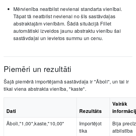
Mērvienība neatbilst nevienai standarta vienībai.
Tāpat tā neatbilst nevienai no šīs sastāvdaļas
abstraktajām vienībām. Šādā situācijā Fillet
automātiski izveidos jaunu abstraktu vienību šai
sastāvdaļai un ievietos summu un cenu.
Piemēri un rezultāti
Šajā piemērā importējamā sastāvdaļa ir "Āboli", un tai ir
tikai viena abstrakta vienība, "kaste".
Vairāk
Dati
Rezultāts
informāci
Āboli,"1,00",kaste,"10,00"
Importējot
Bija precī
tika
atbilstība