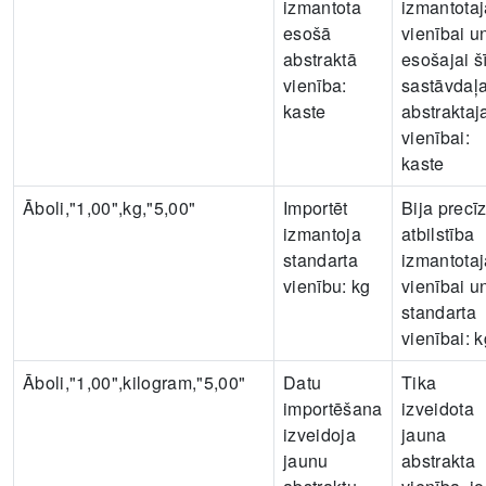
izmantota
izmantotaj
esošā
vienībai u
abstraktā
esošajai š
vienība:
sastāvdaļ
kaste
abstraktaj
vienībai:
kaste
Āboli,"1,00",kg,"5,00"
Importēt
Bija precī
izmantoja
atbilstība
standarta
izmantotaj
vienību:
kg
vienībai u
standarta
vienībai:
k
Āboli,"1,00",kilogram,"5,00"
Datu
Tika
importēšana
izveidota
izveidoja
jauna
jaunu
abstrakta