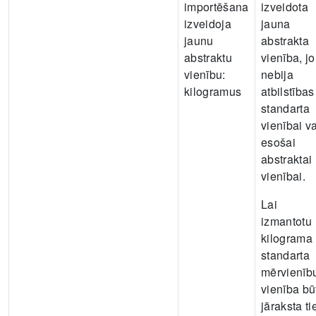
importēšana
izveidota
izveidoja
jauna
jaunu
abstrakta
abstraktu
vienība, jo
vienību:
nebija
kilogramus
atbilstības
standarta
vienībai va
esošai
abstraktai
vienībai.
Lai
izmantotu
kilograma
standarta
mērvienīb
vienība bū
jāraksta ti