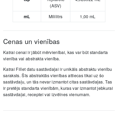
(ASV)
mL
Mililitrs
1,00
mL
Cenas un vienības
Katrai cenai ir jābūt mērvienībai, kas var būt standarta
vienība vai abstrakta vienība.
Katrai Fillet datu sastāvdaļai ir unikāls abstraktu vienību
saraksts. Šīs abstraktās vienības attiecas tikai uz šo
sastāvdaļu, un tās nevar izmantot citas sastāvdaļas. Tas
ir pretējs standarta vienībām, kuras var izmantot jebkurai
sastāvdaļai, receptei vai izvēlnes vienumam.