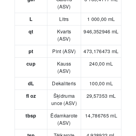
(ASV)
L
Litrs
1 000,00
mL
qt
Kvarts
946,352946
mL
(ASV)
pt
Pint (ASV)
473,176473
mL
cup
Kauss
240,00
mL
(ASV)
dL
Dekaliteris
100,00
mL
fl oz
Šķidruma
29,57353
mL
unce (ASV)
tbsp
Ēdamkarote
14,786765
mL
(ASV)
tsp
Tējkarote
4,928922
mL