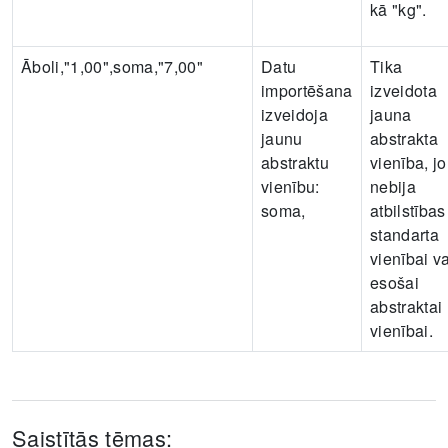
kā "kg".
Āboli,"1,00",soma,"7,00"
Datu
Tika
importēšana
izveidota
izveidoja
jauna
jaunu
abstrakta
abstraktu
vienība, jo
vienību:
nebija
soma
,
atbilstības
standarta
vienībai va
esošai
abstraktai
vienībai.
Saistītās tēmas: