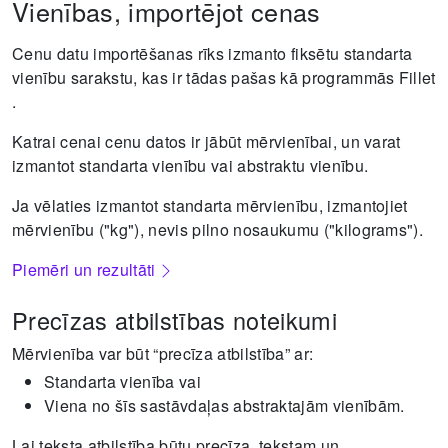
Vienības, importējot cenas
Cenu datu importēšanas rīks izmanto fiksētu standarta
vienību sarakstu, kas ir tādas pašas kā programmās Fillet
.
Katrai cenai cenu datos ir jābūt mērvienībai, un varat
izmantot standarta vienību vai abstraktu vienību.
Ja vēlaties izmantot standarta mērvienību, izmantojiet
mērvienību ("kg"), nevis pilno nosaukumu ("kilograms").
Piemēri un rezultāti
Precīzas atbilstības noteikumi
Mērvienība var būt “precīza atbilstība” ar:
Standarta vienība vai
Viena no šīs sastāvdaļas abstraktajām vienībām.
Lai teksta atbilstība būtu precīza, tekstam un