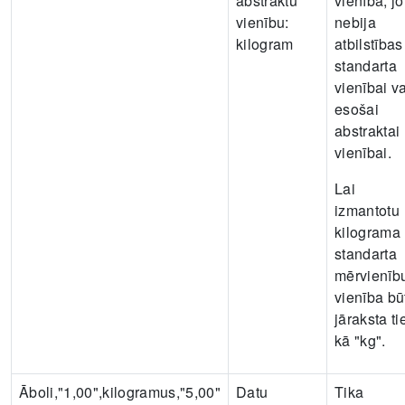
abstraktu
vienība, jo
vienību:
nebija
kilogram
atbilstības
standarta
vienībai va
esošai
abstraktai
vienībai.
Lai
izmantotu
kilograma
standarta
mērvienīb
vienība bū
jāraksta ti
kā "kg".
Āboli,"1,00",kilogramus,"5,00"
Datu
Tika