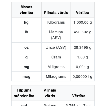
Masas
vienība
Pilnais vārds
Vērtība
kg
Kilograms
1 000,00
g
lb
Mārciņa
453,592
g
(ASV)
oz
Unce (ASV)
28,3495
g
g
Gram
1,00
g
mg
Miligrams
0,001
g
mcg
Mikrograms
0,000001
g
Tilpuma
Pilnais
mērvienība
vārds
Vērtība
gal
Galons
3 785,4117
mL