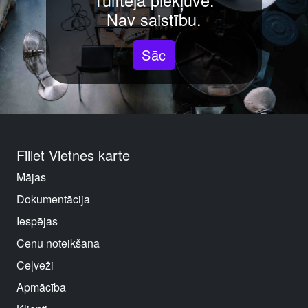
Tūlītēja piekļuve.
Nav saistību.
Sāc
Fillet Vietnes karte
Mājas
Dokumentācija
Iespējas
Cenu noteikšana
Ceļveži
Apmācība