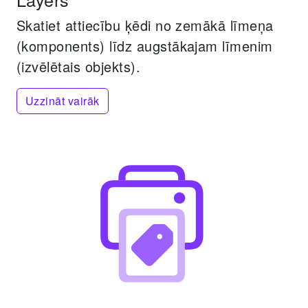
Skatiet attiecību ķēdi no zemākā līmeņa
(komponents) līdz augstākajam līmenim
(izvēlētais objekts).
Uzzināt vairāk