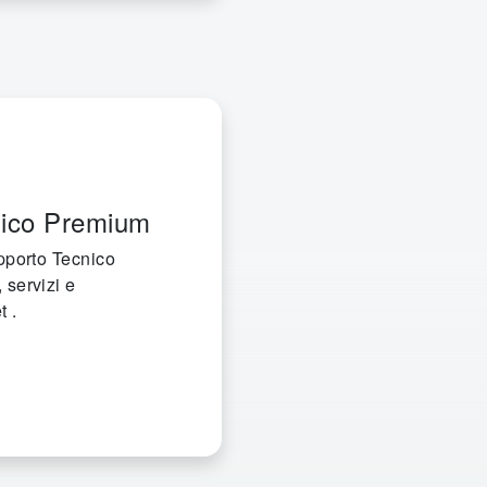
nico Premium
upporto Tecnico
 servizi e
t .