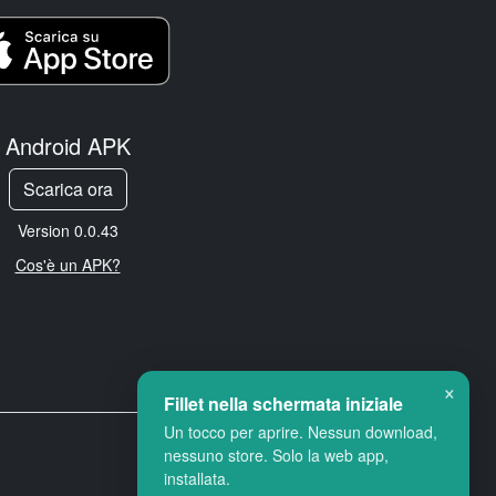
Android APK
Scarica ora
Version 0.0.43
Cos'è un APK?
×
Fillet nella schermata iniziale
Un tocco per aprire. Nessun download,
nessuno store. Solo la web app,
installata.