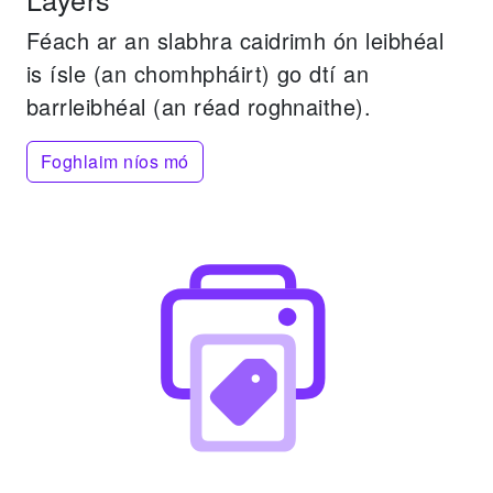
Féach ar an slabhra caidrimh ón leibhéal
is ísle (an chomhpháirt) go dtí an
barrleibhéal (an réad roghnaithe).
Foghlaim níos mó