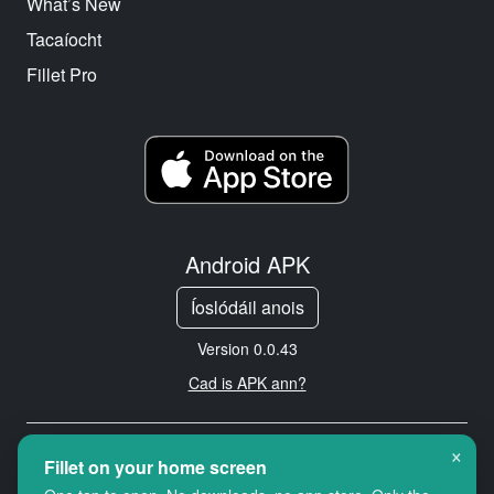
What’s New
Tacaíocht
Fillet Pro
Android APK
Íoslódáil anois
Version 0.0.43
Cad is APK ann?
×
Copyright © 2026 Cityredbird
Fillet on your home screen
Location Services Ltd. All rights