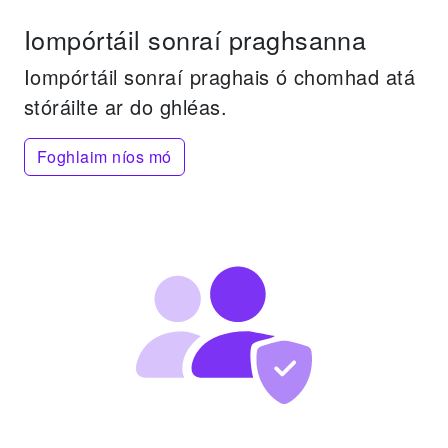
Iompórtáil sonraí praghsanna
Iompórtáil sonraí praghais ó chomhad atá
stóráilte ar do ghléas.
Foghlaim níos mó