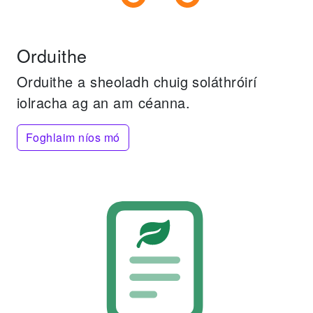
Orduithe
Orduithe a sheoladh chuig soláthróirí
iolracha ag an am céanna.
Foghlaim níos mó