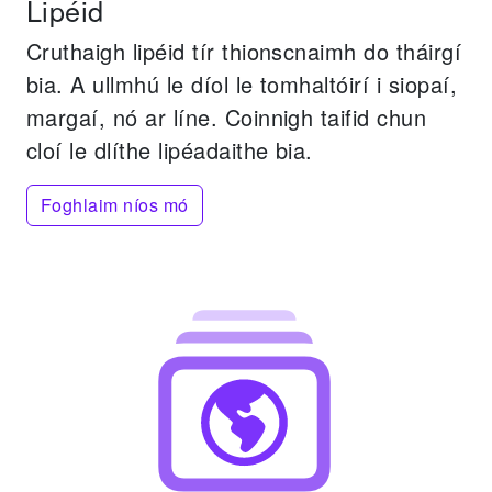
Lipéid
Cruthaigh lipéid tír thionscnaimh do tháirgí
bia.
A ullmhú le díol le tomhaltóirí i siopaí,
margaí, nó ar líne.
Coinnigh taifid chun
cloí le dlíthe lipéadaithe bia.
Foghlaim níos mó