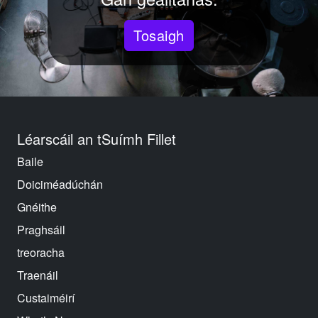
Tosaigh
Léarscáil an tSuímh Fillet
Baile
Doiciméadúchán
Gnéithe
Praghsáil
treoracha
Traenáil
Custaiméirí