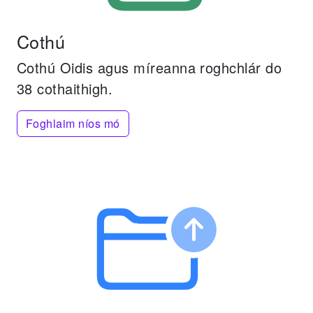
Cothú
Cothú Oidis agus míreanna roghchlár do
38 cothaithigh.
Foghlaim níos mó