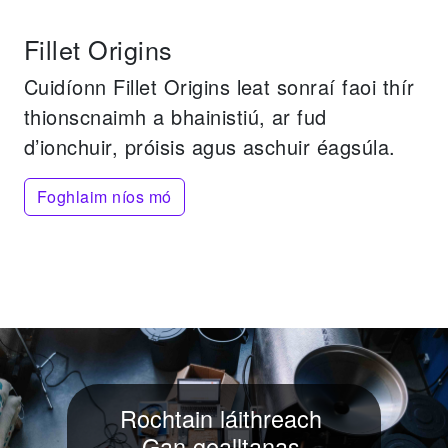
Fillet Origins
Cuidíonn Fillet Origins leat sonraí faoi thír
thionscnaimh a bhainistiú, ar fud
d’ionchuir, próisis agus aschuir éagsúla.
Foghlaim níos mó
Rochtain láithreach
Gan gealltanas.