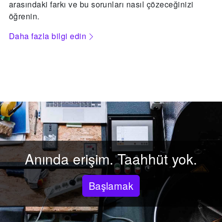
arasındaki farkı ve bu sorunları nasıl çözeceğinizi
öğrenin.
Daha fazla bilgi edin
Anında erişim. Taahhüt yok.
Başlamak