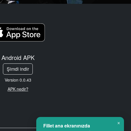
Android APK
Şimdi indir
Version 0.0.43
APK nedir?
×
Fillet ana ekranınızda