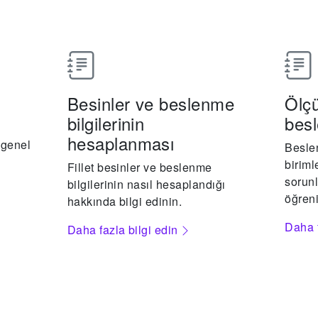
Besinler ve beslenme
Ölçü
bilgilerinin
bes
hesaplanması
r genel
Besle
biriml
Fillet besinler ve beslenme
sorunl
bilgilerinin nasıl hesaplandığı
öğreni
hakkında bilgi edinin.
Daha f
Daha fazla bilgi edin