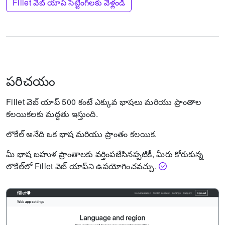
Fillet వెబ్ యాప్ సెట్టింగ్‌లకు వెళ్లండి
పరిచయం
Fillet వెబ్ యాప్ 500 కంటే ఎక్కువ భాషలు మరియు ప్రాంతాల
కలయికలకు మద్దతు ఇస్తుంది.
లొకేల్ అనేది ఒక భాష మరియు ప్రాంతం కలయిక.
మీ భాష బహుళ ప్రాంతాలకు వర్తింపజేసినప్పటికీ, మీరు కోరుకున్న
లొకేల్‌లో Fillet వెబ్ యాప్‌ని ఉపయోగించవచ్చు.