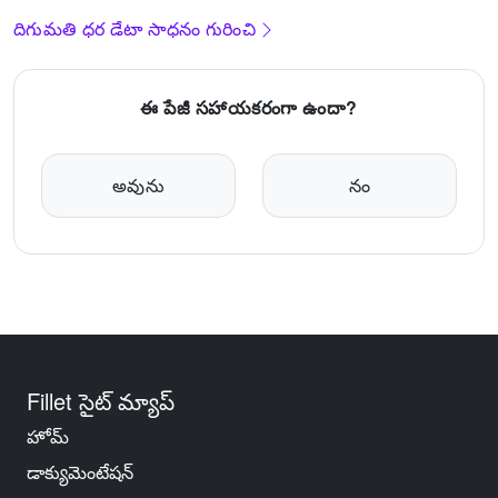
దిగుమతి ధర డేటా సాధనం గురించి
ఈ పేజీ సహాయకరంగా ఉందా?
అవును
నం
Fillet సైట్ మ్యాప్
హోమ్
డాక్యుమెంటేషన్