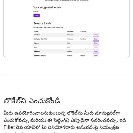
లొకేల్‌ని ఎంచుకోండి
మీరు ఉపయోగించాలనుకుంటున్న లొకేల్‌ను మీరు మాన్యువల్‌గా
ఎంచుకోవచ్చు మరియు ఈ సెట్టింగ్‌ని ఎప్పుడైనా సవరించవచ్చు.
ఇది
Fillet వెబ్ యాప్‌లో మీ వినియోగదారు అనుభవంపై నియంత్రణ