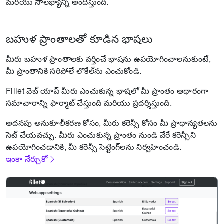
మరియు సౌలభ్యాన్ని అందిస్తుంది.
బహుళ ప్రాంతాలతో కూడిన భాషలు
మీరు బహుళ ప్రాంతాలకు వర్తించే భాషను ఉపయోగించాలనుకుంటే,
మీ ప్రాంతానికి సరిపోలే లొకేల్‌ను ఎంచుకోండి.
Fillet వెబ్ యాప్ మీరు ఎంచుకున్న భాషలో మీ ప్రాంతం ఆధారంగా
సమాచారాన్ని ఫార్మాట్ చేస్తుంది మరియు ప్రదర్శిస్తుంది.
అదనపు అనుకూలీకరణ కోసం, మీరు కరెన్సీ కోసం మీ ప్రాధాన్యతలను
సెట్ చేయవచ్చు.
మీరు ఎంచుకున్న ప్రాంతం నుండి వేరే కరెన్సీని
ఉపయోగించడానికి, మీ కరెన్సీ సెట్టింగ్‌లను నిర్వహించండి.
ఇంకా నేర్చుకో