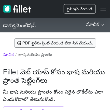
సైన్ ఇన్ చేయండి
సూచిక
డాక్యుమెంటేషన్
PDF ఫైల్‌ను ప్రింట్ చేయండి లేదా సేవ్ చేయండి.
సూచిక
భాష మరియు ప్రాంతం
Fillet వెబ్ యాప్ కోసం భాష మరియు
ప్రాంత సెట్టింగ్‌లు
మీ భాష మరియు ప్రాంతం కోసం సరైన లొకేల్‌ను ఎలా
ఎంచుకోవాలో తెలుసుకోండి.