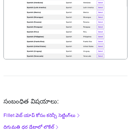
సంబంధిత విషయాలు:
Fillet వెబ్ యాప్ కోసం కరెన్సీ సెట్టింగ్‌లు
దిగుమతి ధర డేటాలో లొకేల్