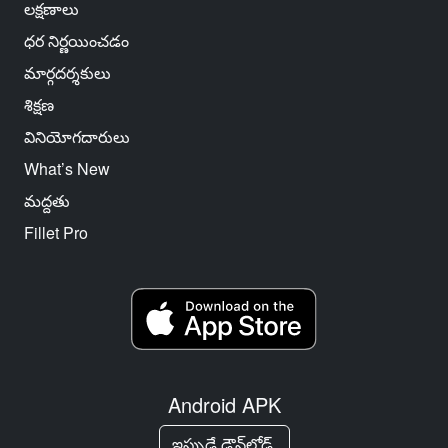
లక్షణాలు
ధర నిర్ణయించడం
మార్గదర్శకులు
శిక్షణ
వినియోగదారులు
What’s New
మద్దతు
Fillet Pro
Android APK
ఇప్పుడే డౌన్‌లోడ్