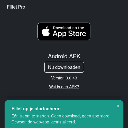
Fillet Pro
Android APK
Nu downloaden
Version 0.0.43
Wat is een APK?
×
Copyright © 2026 Cityredbird
Fillet op je startscherm
Location Services Ltd. All rights
Eén tik om te starten. Geen download, geen app store.
reserved.
Gewoon de web-app, geïnstalleerd.