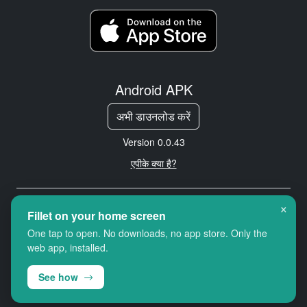
Android APK
अभी डाउनलोड करें
Version 0.0.43
एपीके क्या है?
×
Copyright © 2026 Cityredbird
Fillet on your home screen
Location Services Ltd. All rights
One tap to open. No downloads, no app store. Only the
reserved.
web app, installed.
See how